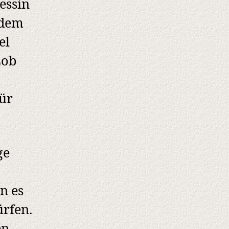
essin
 dem
el
Lob
ür
ge
n es
ürfen.