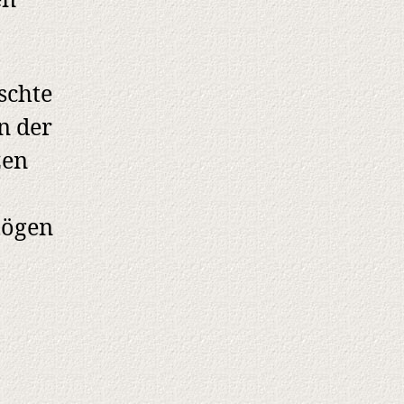
en
schte
n der
zen
mögen