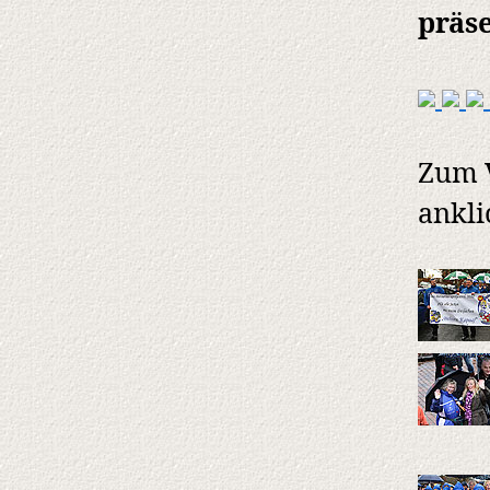
präse
Zum V
ankli