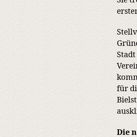
Sie t
erste
Stell
Gründ
Stadt
Verei
komm
für d
Biels
auskl
Die n