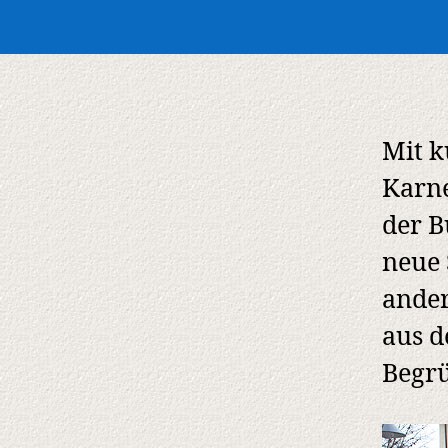
Mit k
Karne
der B
neue 
ander
aus d
Begrü