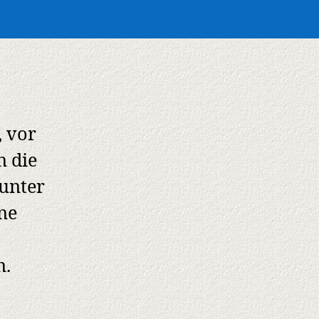
, vor
n die
 unter
ne
n.