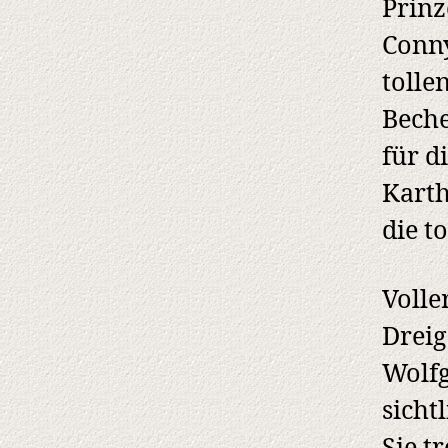
Prinz
Conny
tolle
Beche
für d
Karth
die t
Volle
Dreig
Wolfg
sicht