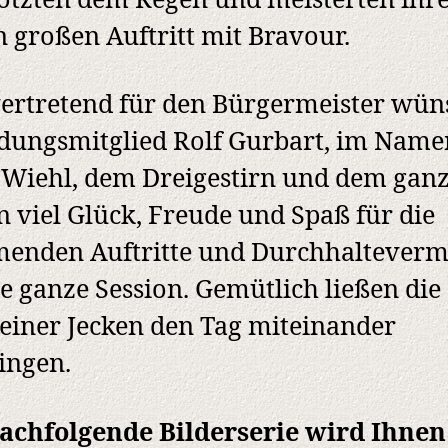
rotzten dem Regen und meisterten ihr
n großen Auftritt mit Bravour.
vertretend für den Bürgermeister wün
ungsmitglied Rolf Gurbart, im Name
 Wiehl, dem Dreigestirn und dem gan
n viel Glück, Freude und Spaß für die
enden Auftritte und Durchhaltever
ie ganze Session. Gemütlich ließen die
teiner Jecken den Tag miteinander
ingen.
achfolgende Bilderserie wird Ihnen