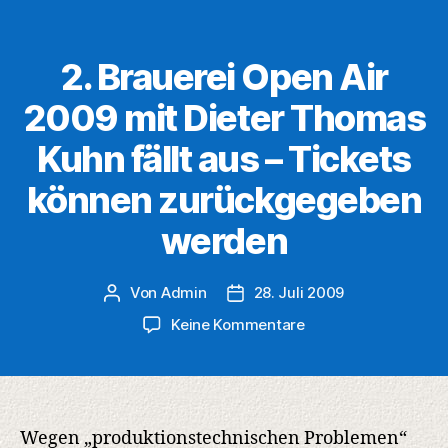
2. Brauerei Open Air
2009 mit Dieter Thomas
Kuhn fällt aus – Tickets
können zurückgegeben
werden
Von
Admin
28. Juli 2009
Beitragsautor
Veröffentlichungsdatum
zu
Keine Kommentare
2.
Brauerei
Open
Air
2009
Wegen „produktionstechnischen Problemen“