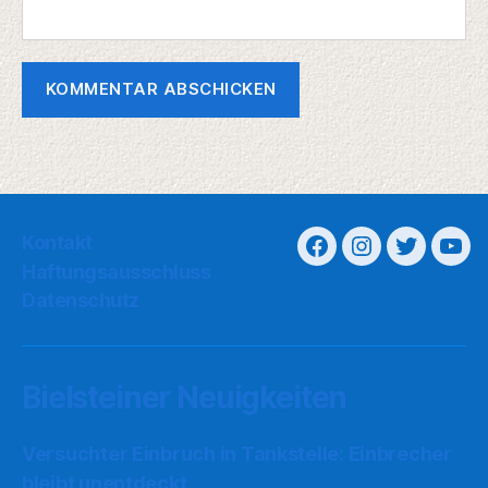
Kontakt
Haftungsausschluss
Datenschutz
Bielsteiner Neuigkeiten
Versuchter Einbruch in Tankstelle: Einbrecher
bleibt unentdeckt