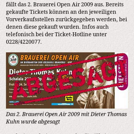
mit
fällt das 2. Brauerei Open Air 2009 aus. Bereits
Dieter
gekaufte Tickets können an den jeweiligen
Thomas
Vorverkaufsstellen zurückgegeben werden, bei
Kuhn
denen diese gekauft wurden. Infos auch
fällt
telefonisch bei der Ticket-Hotline unter
aus
0228/4220077.
–
Tickets
können
zurückgegeben
werden
Das 2. Brauerei Open Air 2009 mit Dieter Thomas
Kuhn wurde abgesagt