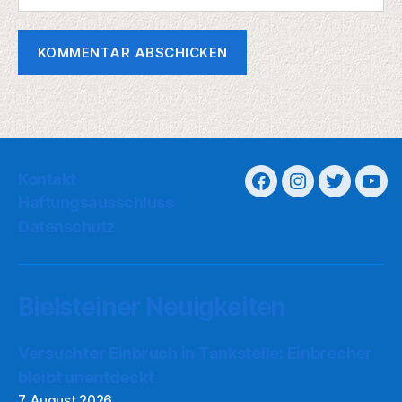
Kontakt
Haftungsausschluss
Datenschutz
Bielsteiner Neuigkeiten
Versuchter Einbruch in Tankstelle: Einbrecher
bleibt unentdeckt
7. August 2026