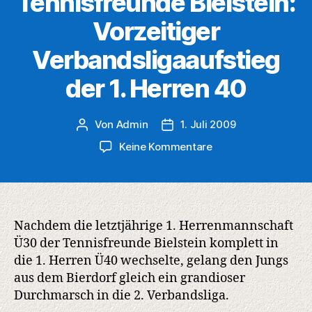
Tennisfreunde Bielstein:
Vorzeitiger
Verbandsligaaufstieg
der 1. Herren 40
Von
Admin
1. Juli 2009
Beitragsautor
Veröffentlichungsdatum
zu
Keine Kommentare
Tennisfreunde
Bielstein:
Vorzeitiger
Verbandsligaaufsti
der
Nachdem die letztjährige 1. Herrenmannschaft
1.
Ü30 der Tennisfreunde Bielstein komplett in
Herren
die 1. Herren Ü40 wechselte, gelang den Jungs
40
aus dem Bierdorf gleich ein grandioser
Durchmarsch in die 2. Verbandsliga.