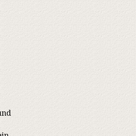
und
ein