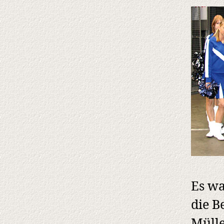
Es wa
die B
Mülle