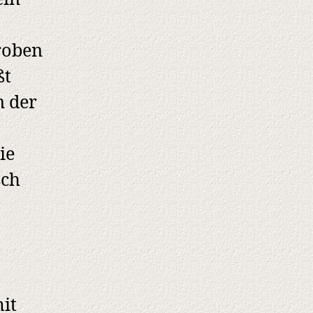
Proben
ßt
n der
ie
sch
it