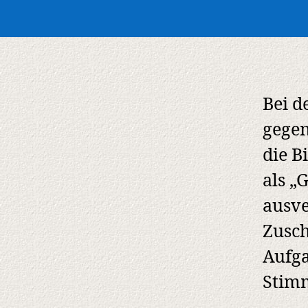
Bei 
gegen
die B
als „
ausve
Zusch
Aufga
Stim