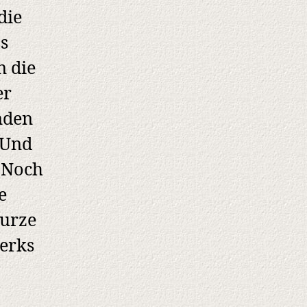
die
s
n die
er
nden
„Und
. Noch
e
kurze
werks