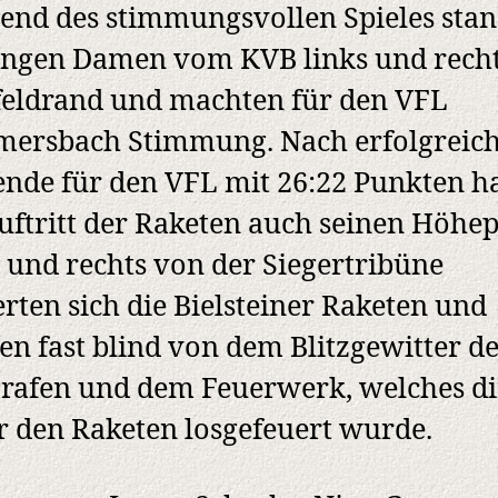
nd des stimmungsvollen Spieles sta
ungen Damen vom KVB links und rech
feldrand und machten für den VFL
ersbach Stimmung. Nach erfolgreic
ende für den VFL mit 26:22 Punkten h
uftritt der Raketen auch seinen Höhe
 und rechts von der Siegertribüne
erten sich die Bielsteiner Raketen und
n fast blind von dem Blitzgewitter d
rafen und dem Feuerwerk, welches di
r den Raketen losgefeuert wurde.