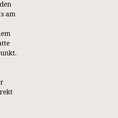
nden
ts am
hem
atte
punkt.
er
rekt