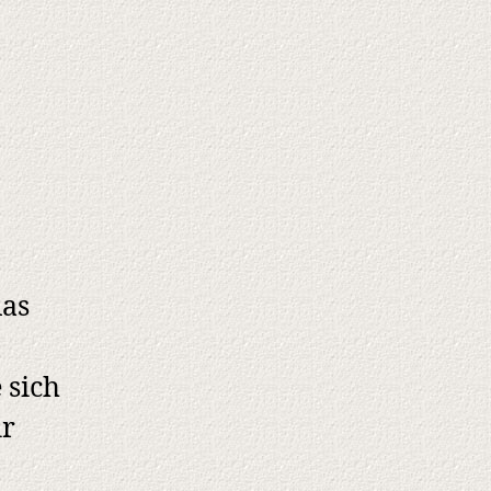
das
 sich
ir