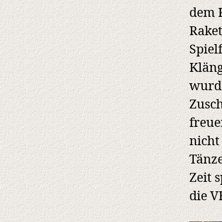
dem K
Raket
Spiel
Klän
wurd
Zusch
freue
nicht
Tänze
Zeit 
die V