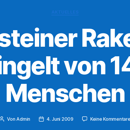
Kategorien
AKTUELLES
lsteiner Rak
ngelt von 1
Menschen
Von
Admin
4. Juni 2009
Keine Kommentar
Beitragsautor
Veröffentlichungsdatum