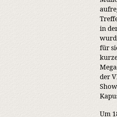
aufre
Treff
in de
wurde
für s
kurze
Mega-
der V
Show
Kapus
Um 18