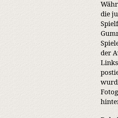
Währe
die j
Spiel
Gumm
Spiel
der A
Links
posti
wurde
Fotog
hinte