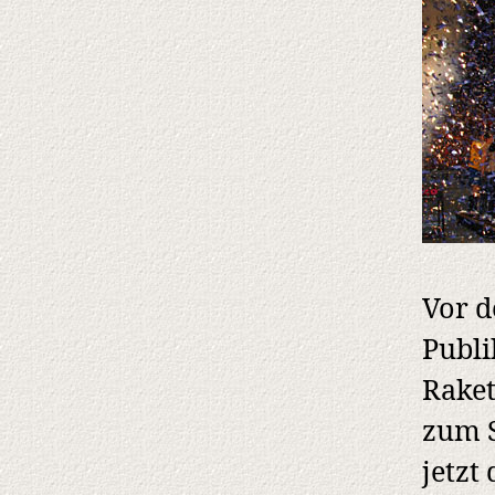
Vor d
Publi
Raket
zum S
jetzt