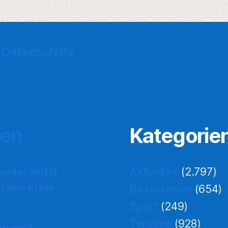
Datenschutz
ten
Kategorie
 unterstützt
Aktuelles
(2.797)
chen Kreis
Bilderserien
(654)
Sport
(249)
Termine
(928)
 August