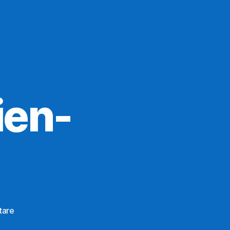
ien-
zu
tare
Hallenbad: