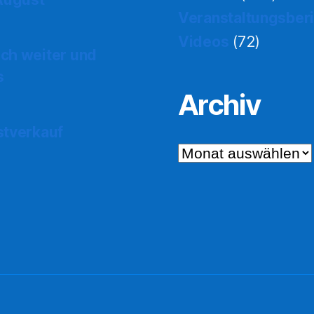
Veranstaltungsber
Videos
(72)
ch weiter und
s
Archiv
stverkauf
Archiv