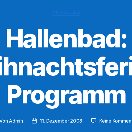
Kategorien
AKTUELLES
Hallenbad:
hnachtsfer
Programm
Von
Admin
11. Dezember 2008
Keine Kommen
itragsautor
Veröffentlichungsdatum