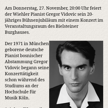
Konzert
im
Am Donnerstag, 27. November, 20:00 Uhr feiert
Bielsteiner
der Wiehler Pianist Gregor Vidovic sein 20-
Burghaus
jähriges Bühnenjubiläum mit einem Konzert im
Veranstaltungsraum des Bielsteiner
Burghauses.
Der 1971 in München
geborene deutsche
Pianist bosnischer
Abstammung Gregor
Vidovic begann seine
Konzerttätigkeit
schon während des
Studiums an der
Hochschule für
Musik Köln.