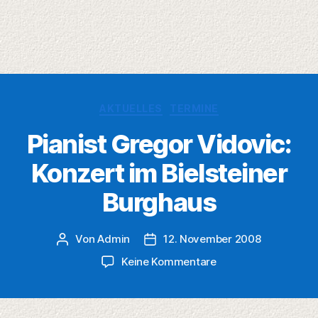
Kategorien
AKTUELLES
TERMINE
Pianist Gregor Vidovic:
Konzert im Bielsteiner
Burghaus
Von
Admin
12. November 2008
Beitragsautor
Veröffentlichungsdatum
zu
Keine Kommentare
Pianist
Gregor
Vidovic: