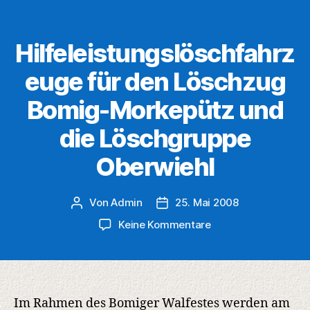
Hilfeleistungslöschfahrz
euge für den Löschzug
Bomig-Morkepütz und
die Löschgruppe
Oberwiehl
Von
Admin
25. Mai 2008
Beitragsautor
Veröffentlichungsdatum
zu
Keine Kommentare
Hilfeleistungslösch
für
den
Löschzug
Bomig-
Im Rahmen des Bomiger Walfestes werden am