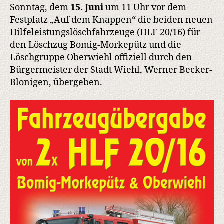
Morkepütz
Sonntag, dem
15. Juni
um 11 Uhr vor dem
und
Festplatz „Auf dem Knappen“ die beiden neuen
die
Hilfeleistungslöschfahrzeuge (HLF 20/16) für
Löschgruppe
den Löschzug Bomig-Morkepütz und die
Oberwiehl
Löschgruppe Oberwiehl offiziell durch den
Bürgermeister der Stadt Wiehl, Werner Becker-
Blonigen, übergeben.