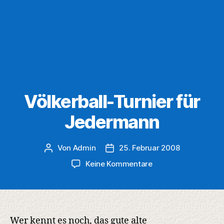
Völkerball-Turnier für
Jedermann
Von
Admin
25. Februar 2008
Beitragsautor
Veröffentlichungsdatum
zu
Keine Kommentare
Völkerball-
Turnier
für
Jedermann
Wer kennt es noch, das gute alte