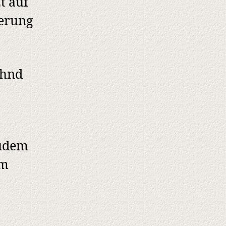
t auf
kerung
ehnd
zudem
um