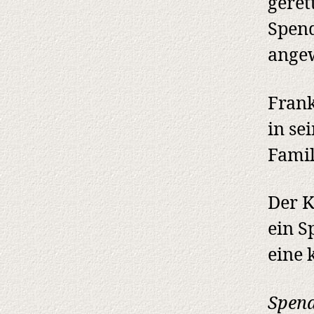
geret
Spend
ange
Frank
in se
Famil
Der K
ein S
eine 
Spen