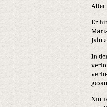
Alter
Er hi
Maria
Jahre
In de
verlo
verhe
gesam
Nur t