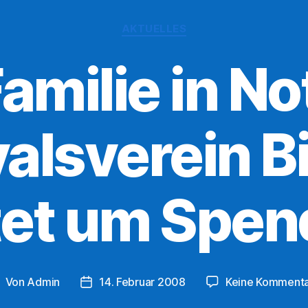
Kategorien
AKTUELLES
amilie in No
alsverein Bi
tet um Spe
Von
Admin
14. Februar 2008
Keine Komment
eitragsautor
Veröffentlichungsdatum