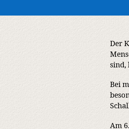
Der K
Mensc
sind,
Bei m
beson
Schal
Am 6.