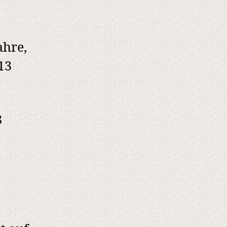
ahre,
13
8