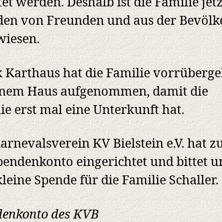
tet werden. Deshalb ist die Familie jetz
en von Freunden und aus der Bevöl
wiesen.
 Karthaus hat die Familie vorrüberg
inem Haus aufgenommen, damit die
ie erst mal eine Unterkunft hat.
arnevalsverein KV Bielstein e.V. hat 
pendenkonto eingerichtet und bittet 
kleine Spende für die Familie Schaller.
denkonto des KVB