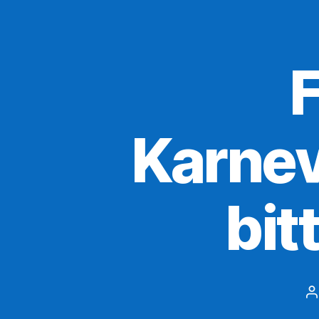
F
Karnev
bit
B