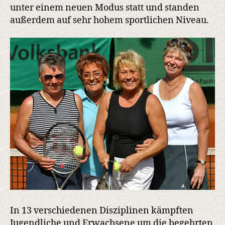
bildeten
unter einem neuen Modus statt und standen
gelungenen
außerdem auf sehr hohem sportlichen Niveau.
Saisonabschluss
In 13 verschiedenen Disziplinen kämpften
Jugendliche und Erwachsene um die begehrten