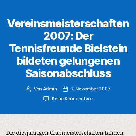
Vereinsmeisterschaften
2007: Der
Tennisfreunde Bielstein
bildeten gelungenen
Saisonabschluss
Von
Admin
7. November 2007
Beitragsautor
Veröffentlichungsdatum
zu
Keine Kommentare
Vereinsmeisterscha
2007:
Der
Tennisfreunde
Bielstein
Die diesjährigen Clubmeisterschaften fanden