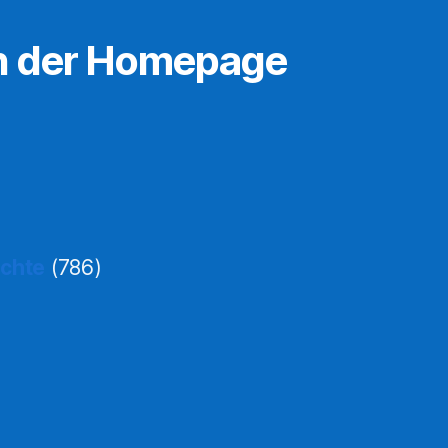
n der Homepage
ichte
(786)