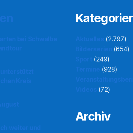
ten
Kategorie
tarten bei Schwalbe
Aktuelles
(2.797)
landtour
Bilderserien
(654)
Sport
(249)
Termine
(928)
 unterstützt
Veranstaltungsber
chen Kreis
Videos
(72)
 August
Archiv
ch weiter und