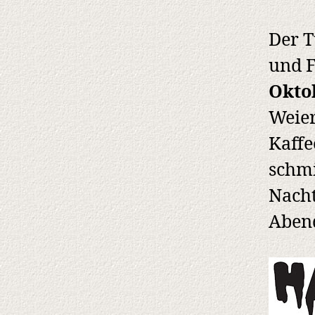
Der T
und 
Okto
Weier
Kaffe
schmi
Nacht
Abend