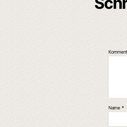
Schr
Kommen
Name
*