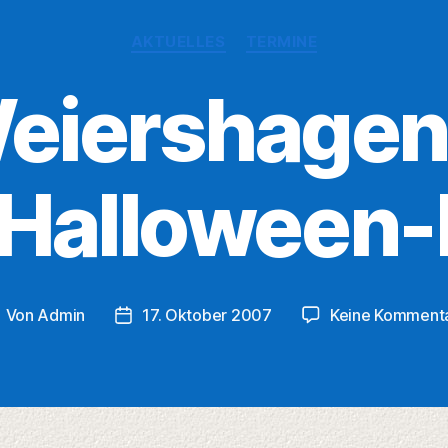
Kategorien
AKTUELLES
TERMINE
eiershagen
 Halloween-
Von
Admin
17. Oktober 2007
Keine Komment
eitragsautor
Veröffentlichungsdatum