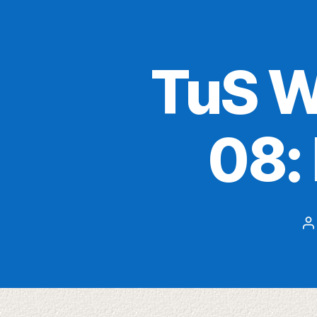
TuS W
08:
B