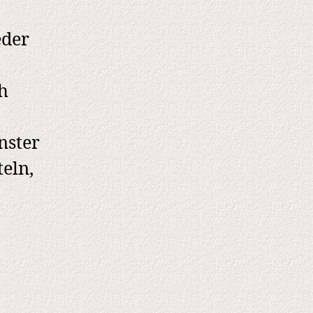
Fete
eder
ch
nster
eln,