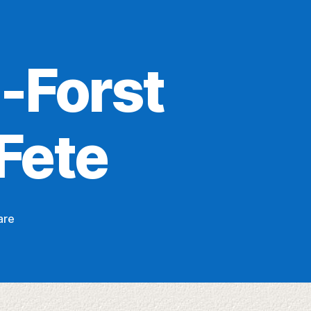
-Forst
Fete
zu
are
TuS
Weiershagen-
Forst
08:
Halloween-