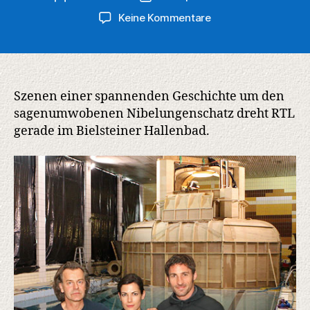
zu
Keine Kommentare
Dreharbeiten
zu
einer
der
teuersten
Szenen einer spannenden Geschichte um den
TV-
sagenumwobenen Nibelungenschatz dreht RTL
Produktionen
gerade im Bielsteiner Hallenbad.
Deutschlands
im
Bielsteiner
Hallenbad