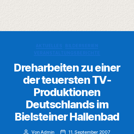
Kategorien
AKTUELLES
BILDERSERIEN
VERANSTALTUNGSBERICHTE
Dreharbeiten zu einer
der teuersten TV-
Produktionen
Deutschlands im
Bielsteiner Hallenbad
Von
Admin
11. September 2007
Beitragsautor
Veröffentlichungsdatum