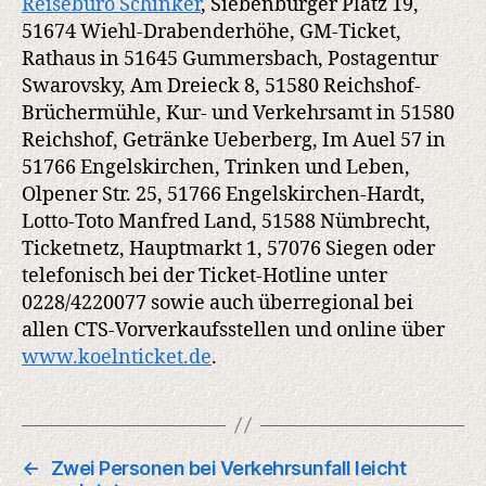
Reisebüro Schinker
, Siebenbürger Platz 19,
51674 Wiehl-Drabenderhöhe, GM-Ticket,
Rathaus in 51645 Gummersbach, Postagentur
Swarovsky, Am Dreieck 8, 51580 Reichshof-
Brüchermühle, Kur- und Verkehrsamt in 51580
Reichshof, Getränke Ueberberg, Im Auel 57 in
51766 Engelskirchen, Trinken und Leben,
Olpener Str. 25, 51766 Engelskirchen-Hardt,
Lotto-Toto Manfred Land, 51588 Nümbrecht,
Ticketnetz, Hauptmarkt 1, 57076 Siegen oder
telefonisch bei der Ticket-Hotline unter
0228/4220077 sowie auch überregional bei
allen CTS-Vorverkaufsstellen und online über
www.koelnticket.de
.
←
Zwei Personen bei Verkehrsunfall leicht