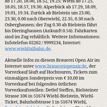
ab 17.20, 18.00, 18.52, 19.25; Wiehl ab 17.25,
18.05, 18.57, 19.30; Alperbück ab 17.29, 18.09,
19.01, 19.34. Zurück ab Bielstein um 23.00,
23.30, 0.00 nach Oberwiehl, 22.35, 0.30 nach
Osberghausen; der Zug 0.30 ab Bielstein fährt
bis Dieringhausen (Ankunft 0.54). Fahrkarten
sind im Zug erhältlich. Weitere Informationen:
Infotelefon 02262 / 9999234, Internet:
www.wiehltalbahn.de
.
Aktuelle Infos zu diesem Brauerei Open Air im
Internet unter
www.brauereiopenair.de
, der
Vorverkauf läuft auf Hochtouren, Tickets zum
einmaligen Sonderpreis von € 10,00 im
Vorverkauf bei folgenden örtlichen
Vorverkaufsstellen: Detlef Steffen, Bielsteiner
Strasse 106 in 51674 Wiehl-Bielstein, Wiehl-
Ticket, Bahnhofstrasse 1 in 51674 Wiehl,