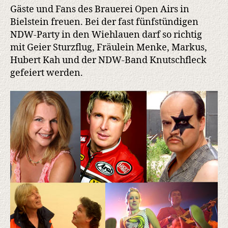
wenige
Gäste und Fans des Brauerei Open Airs in
Karten
Bielstein freuen. Bei der fast fünfstündigen
NDW-Party in den Wiehlauen darf so richtig
mit Geier Sturzflug, Fräulein Menke, Markus,
Hubert Kah und der NDW-Band Knutschfleck
gefeiert werden.