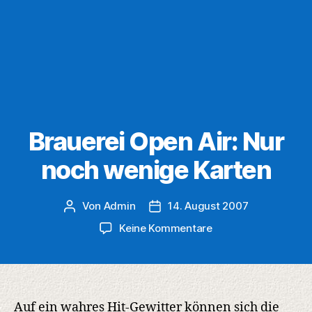
Brauerei Open Air: Nur
noch wenige Karten
Von
Admin
14. August 2007
Beitragsautor
Veröffentlichungsdatum
zu
Keine Kommentare
Brauerei
Open
Air:
Nur
noch
Auf ein wahres Hit-Gewitter können sich die