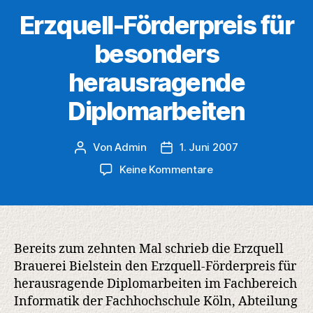
Erzquell-Förderpreis für
besonders
herausragende
Diplomarbeiten
Von
Admin
1. Juni 2007
Beitragsautor
Veröffentlichungsdatum
zu
Keine Kommentare
Erzquell-
Förderpreis
für
besonders
herausragende
Bereits zum zehnten Mal schrieb die Erzquell
Diplomarbeiten
Brauerei Bielstein den Erzquell-Förderpreis für
herausragende Diplomarbeiten im Fachbereich
Informatik der Fachhochschule Köln, Abteilung