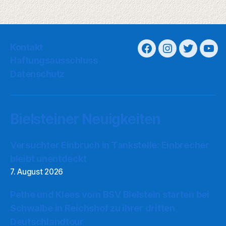
Kontakt
Haftungsausschluss
Datenschutz
Bielsteiner Neuigkeiten
Versuchter Einbruch in Tankstelle: Einbrecher
bleibt unentdeckt
7. August 2026
Pethe und Klees vom BSV Bielstein starten bei
Schwalbe in Reichshof zu ihrer dritten
Deutschlandtour