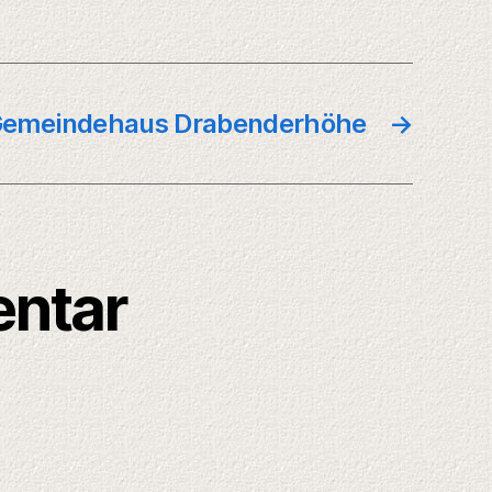
Gemeindehaus Drabenderhöhe
→
entar