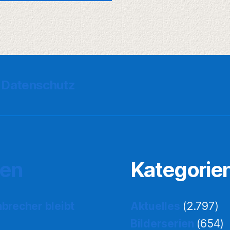
Datenschutz
ten
Kategorie
nbrecher bleibt
Aktuelles
(2.797)
Bilderserien
(654)