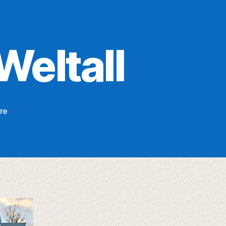
Weltall
zu
re
Mit
Kind
&
Co.
ins
Weltall