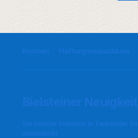
Kontakt
Haftungsausschluss
Bielsteiner Neuigkei
Versuchter Einbruch in Tankstelle: Ei
unentdeckt