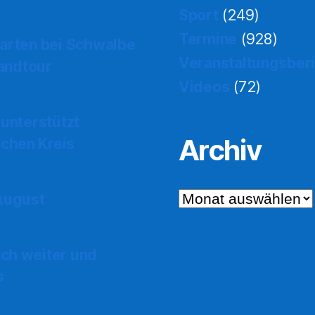
Sport
(249)
Termine
(928)
tarten bei Schwalbe
Veranstaltungsber
landtour
Videos
(72)
 unterstützt
Archiv
chen Kreis
Archiv
 August
ch weiter und
s