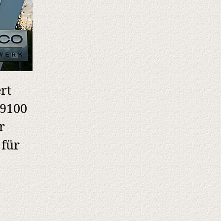
rt
 9100
r
 für