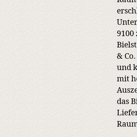
ersch
Unte
9100 
Biels
& Co.
und k
mit h
Ausze
das B
Liefe
Raum