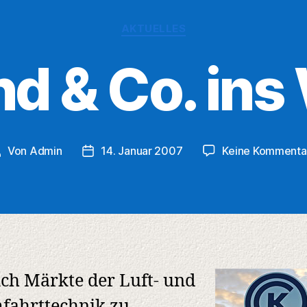
Kategorien
AKTUELLES
nd & Co. ins 
Von
Admin
14. Januar 2007
Keine Kommenta
eitragsautor
Veröffentlichungsdatum
ch Märkte der Luft- und
fahrttechnik zu