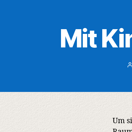
Mit Ki
B
Um si
Raum