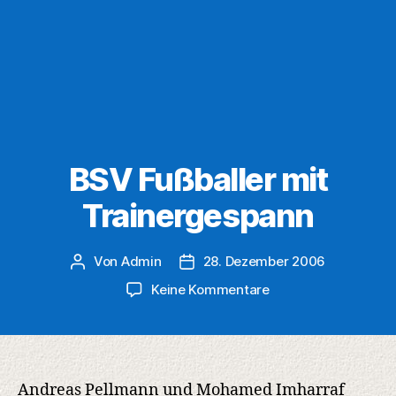
BSV Fußballer mit
Trainergespann
Von
Admin
28. Dezember 2006
Beitragsautor
Veröffentlichungsdatum
zu
Keine Kommentare
BSV
Fußballer
mit
Trainergespann
Andreas Pellmann und Mohamed Imharraf