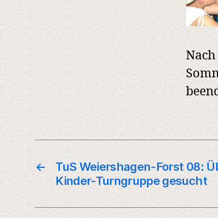
Nach 
Somm
beend
←
TuS Weiershagen-Forst 08: Üb
Kinder-Turngruppe gesucht