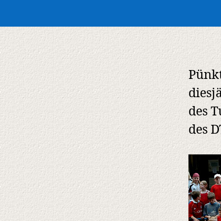
Pünkt
diesj
des T
des D