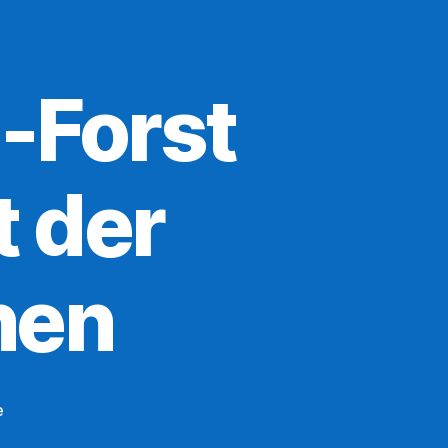
-Forst
 der
nen
zu
e
TuS