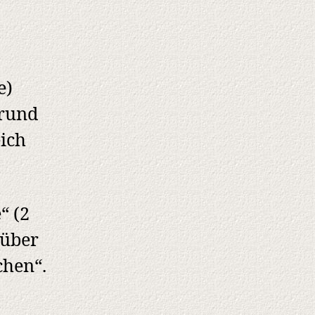
e)
 rund
eich
“ (2
 über
chen“.