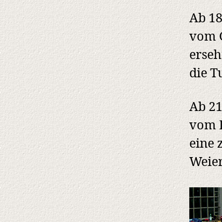
Ab 18
vom G
erseh
die T
Ab 21
vom L
eine
Weie