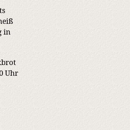
ts
heiß
 in
kbrot
30 Uhr