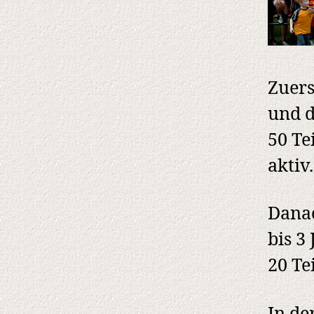
Zuers
und d
50 Te
aktiv.
Danac
bis 3
20 Te