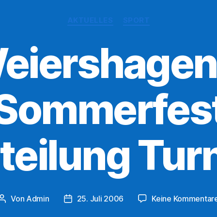
Kategorien
AKTUELLES
SPORT
eiershagen
 Sommerfest
teilung Tur
Von
Admin
25. Juli 2006
Keine Kommentar
Beitragsautor
Veröffentlichungsdatum