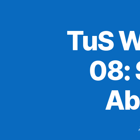
TuS W
08:
Ab