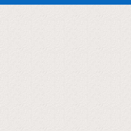
Freikirchliche
Gemeinde
Mühlen-
Bielstein
feiert
Einweihung