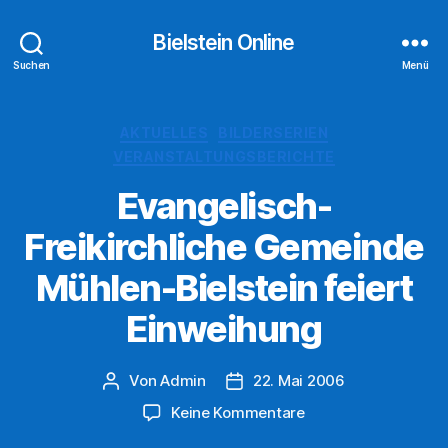
Bielstein Online
Suchen
Menü
Kategorien
AKTUELLES
BILDERSERIEN
VERANSTALTUNGSBERICHTE
Evangelisch-
Freikirchliche Gemeinde
Mühlen-Bielstein feiert
Einweihung
Von
Admin
22. Mai 2006
Beitragsautor
Veröffentlichungsdatum
zu
Keine Kommentare
Evangelisch-