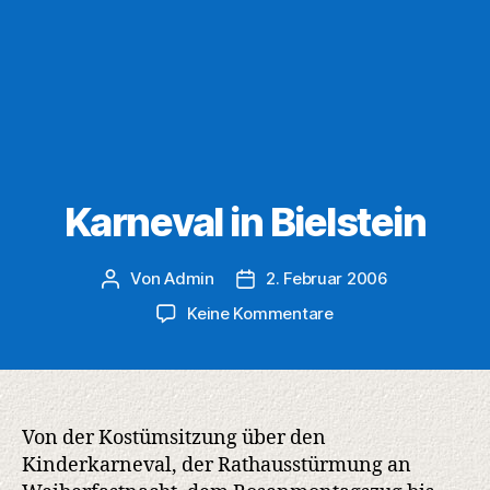
Karneval in Bielstein
Von
Admin
2. Februar 2006
Beitragsautor
Veröffentlichungsdatum
zu
Keine Kommentare
Karneval
in
Bielstein
Von der Kostümsitzung über den
Kinderkarneval, der Rathausstürmung an