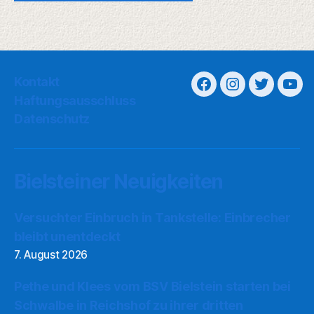
Kontakt
Haftungsausschluss
Datenschutz
Bielsteiner Neuigkeiten
Versuchter Einbruch in Tankstelle: Einbrecher
bleibt unentdeckt
7. August 2026
Pethe und Klees vom BSV Bielstein starten bei
Schwalbe in Reichshof zu ihrer dritten