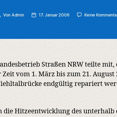
Von
Admin
17. Januar 2006
Keine Kommenta
Beitragsautor
Veröffentlichungsdatum
andesbetrieb Straßen NRW teilte mit, 
r Zeit vom 1. März bis zum 21. August
iehltalbrücke endgültig repariert we
 die Hitzeentwicklung des unterhalb 