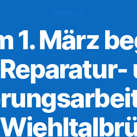
Kategorien
AKTUELLES
 1. März b
 Reparatur-
rungsarbei
 Wiehltalbr