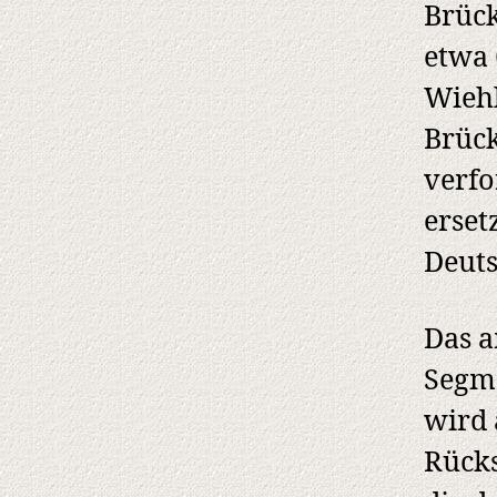
Brüc
etwa 
Wiehl
Brück
verfo
erset
Deuts
Das a
Segme
wird 
Rücks