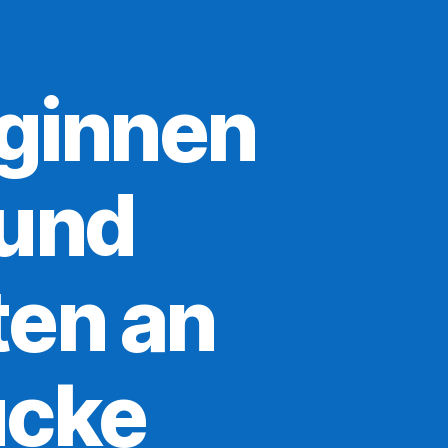
eginnen
 und
ten an
ücke