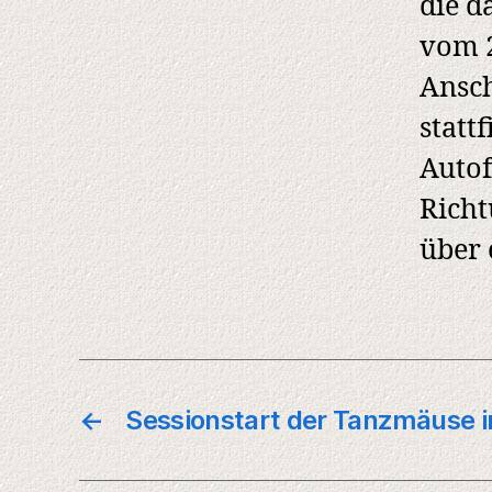
die d
vom 2
Ansch
statt
Autof
Richt
über 
←
Sessionstart der Tanzmäuse in