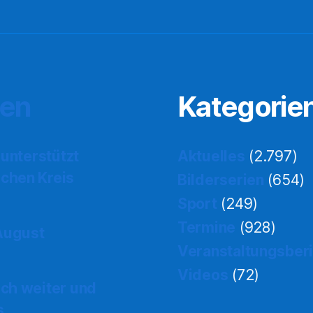
ten
Kategorie
 unterstützt
Aktuelles
(2.797)
chen Kreis
Bilderserien
(654)
Sport
(249)
Termine
(928)
 August
Veranstaltungsber
Videos
(72)
ch weiter und
s