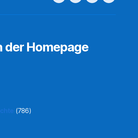
n der Homepage
ichte
(786)