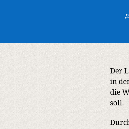
Der L
in de
die W
soll.
Durch