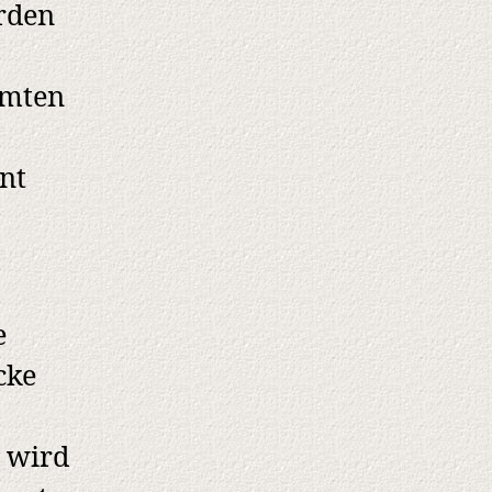
rden
rmten
nt
e
cke
t wird