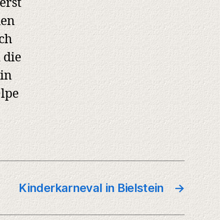
erst
den
ch
 die
in
Olpe
Kinderkarneval in Bielstein
→