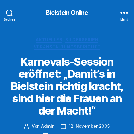
Bielstein Online
Suchen
Menü
Kategorien
AKTUELLES
BILDERSERIEN
VERANSTALTUNGSBERICHTE
Karnevals-Session
eröffnet: „Damit’s in
Bielstein richtig kracht,
sind hier die Frauen an
der Macht!“
Von
Admin
12. November 2005
Beitragsautor
Veröffentlichungsdatum