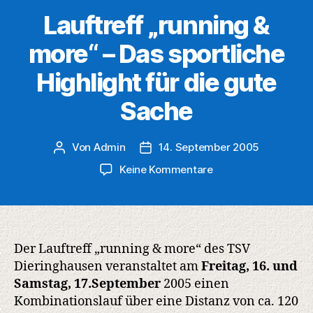
Lauftreff „running &
more“ – Das sportliche
Highlight für die gute
Sache
Von
Admin
14. September 2005
Beitragsautor
Veröffentlichungsdatum
zu
Keine Kommentare
Lauftreff
„running
&
more“
–
Der Lauftreff „running & more“ des TSV
Das
Dieringhausen veranstaltet am
Freitag, 16. und
sportliche
Samstag, 17.September
2005 einen
Highlight
Kombinationslauf über eine Distanz von ca. 120
für