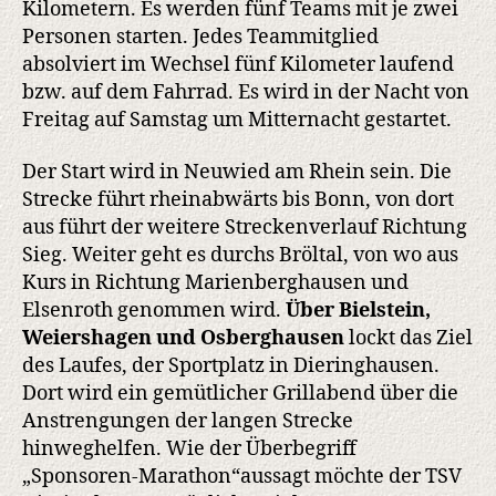
Kilometern. Es werden fünf Teams mit je zwei
die
Personen starten. Jedes Teammitglied
gute
absolviert im Wechsel fünf Kilometer laufend
Sache
bzw. auf dem Fahrrad. Es wird in der Nacht von
Freitag auf Samstag um Mitternacht gestartet.
Der Start wird in Neuwied am Rhein sein. Die
Strecke führt rheinabwärts bis Bonn, von dort
aus führt der weitere Streckenverlauf Richtung
Sieg. Weiter geht es durchs Bröltal, von wo aus
Kurs in Richtung Marienberghausen und
Elsenroth genommen wird.
Über Bielstein,
Weiershagen und Osberghausen
lockt das Ziel
des Laufes, der Sportplatz in Dieringhausen.
Dort wird ein gemütlicher Grillabend über die
Anstrengungen der langen Strecke
hinweghelfen. Wie der Überbegriff
„Sponsoren-Marathon“aussagt möchte der TSV