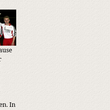
Dürscheid
3:0
pause
r
en. In