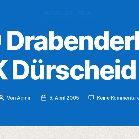
Kategorien
AKTUELLES
SPORT
 Drabender
 Dürscheid
Von
Admin
5. April 2005
Keine Kommentar
Beitragsautor
Veröffentlichungsdatum