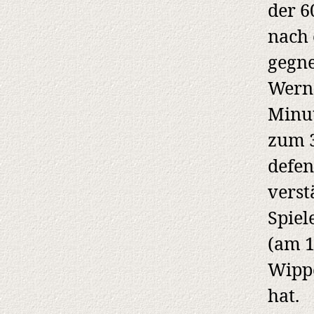
der 6
nach 
gegne
Werne
Minut
zum 3
defen
verst
Spiel
(am 1
Wippe
hat.