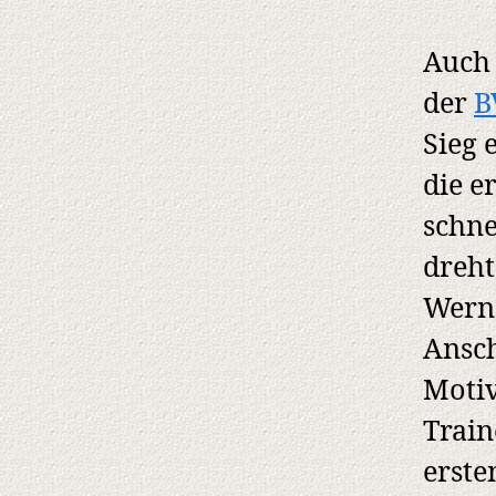
Auch 
der
B
Sieg 
die e
schne
dreht
Werne
Ansch
Motiv
Train
erste