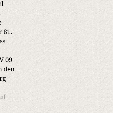
el
s
e
 81.
ss
BV 09
n den
rg
uf