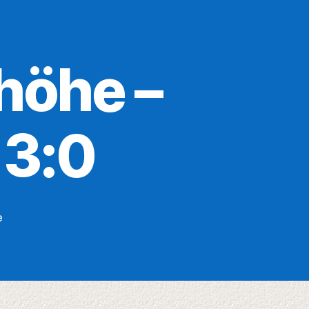
höhe –
 3:0
zu
e
BV
09
Drabenderhöhe
–
DJK