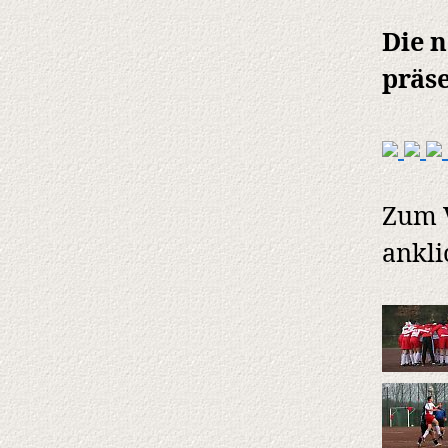
Die n
präse
Zum V
ankli