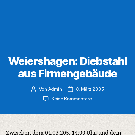
Weiershagen: Diebstahl
aus Firmengebäude
Von
Admin
8. März 2005
Beitragsautor
Veröffentlichungsdatum
zu
Keine Kommentare
Weiershagen:
Diebstahl
aus
Firmengebäude
Zwischen dem 04.03.205, 14:00 Uhr, und dem