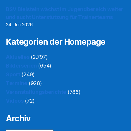
BSV Bielstein wächst im Jugendbereich weiter
und sucht Unterstützung für Trainerteams
24. Juli 2026
Kategorien der Homepage
Aktuelles
(2.797)
Bilderserien
(654)
Sport
(249)
Termine
(928)
Veranstaltungsberichte
(786)
Videos
(72)
Archiv