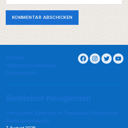
Kontakt
Haftungsausschluss
Datenschutz
Bielsteiner Neuigkeiten
Versuchter Einbruch in Tankstelle: Einbrecher
bleibt unentdeckt