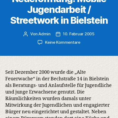
Jugendarbeit /
Streetwork in Bielstein
Von
Admin
10. Februar 2005
Beitragsautor
Veröffentlichungsdatum
zu
Keine Kommentare
Neueröffnung:
Mobile
Jugendarbeit
/
Streetwork
Seit Dezember 2000 wurde die „Alte
in
Feuerwache“ in der Bechstraße 14 in Bielstein
Bielstein
als Beratungs- und Anlaufstelle für Jugendliche
und junge Erwachsene genutzt. Die
Räumlichkeiten wurden damals unter
Mitwirkung der Jugendlichen und engagierter
Bürger neu eingerichtet und gestaltet. Neben