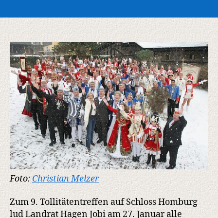
Karnevalsverein
Bielstein:
Tollitätentreffen
auf
Schloss
Homburg
Foto:
Christian Melzer
Zum 9. Tollitätentreffen auf Schloss Homburg
lud Landrat Hagen Jobi am 27. Januar alle