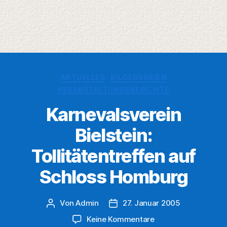
Kategorien
AKTUELLES
BILDERSERIEN
VERANSTALTUNGSBERICHTE
Karnevalsverein
Bielstein:
Tollitätentreffen auf
Schloss Homburg
Von
Admin
27. Januar 2005
Beitragsautor
Veröffentlichungsdatum
zu
Keine Kommentare