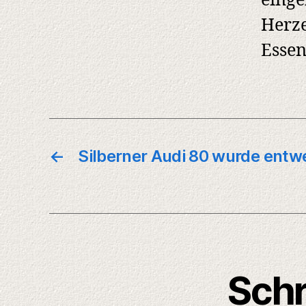
einge
Herze
Essen
←
Silberner Audi 80 wurde entw
Schr