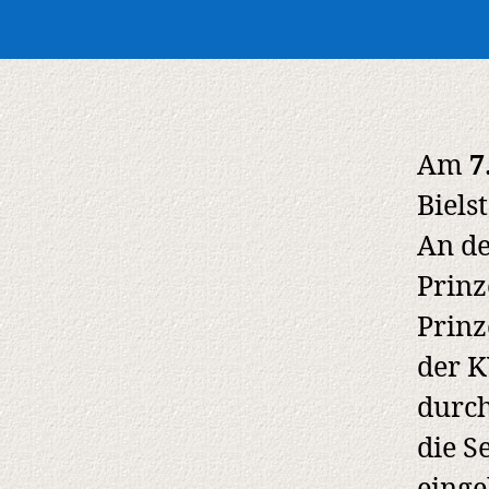
Am
7
Biels
An de
Prinz
Prinz
der K
durch
die S