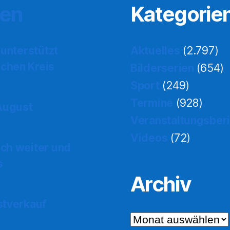
ten
Kategorie
 unterstützt
Aktuelles
(2.797)
chen Kreis
Bilderserien
(654)
Sport
(249)
Termine
(928)
 August
Veranstaltungsber
Videos
(72)
ch weiter und
s
Archiv
stverkauf
Archiv