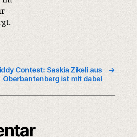
1 im
ür
gt.
iddy Contest: Saskia Zikeli aus
→
Oberbantenberg ist mit dabei
entar