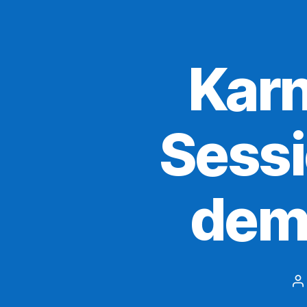
Karn
Sessi
dem 
B