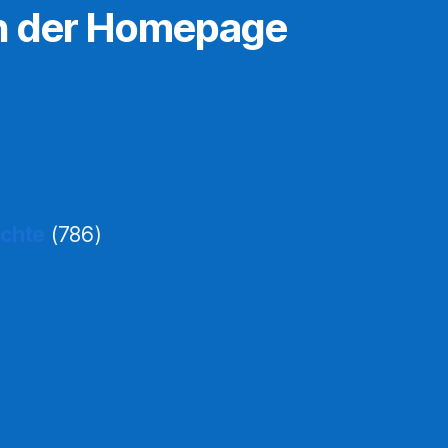
n der Homepage
ichte
(786)