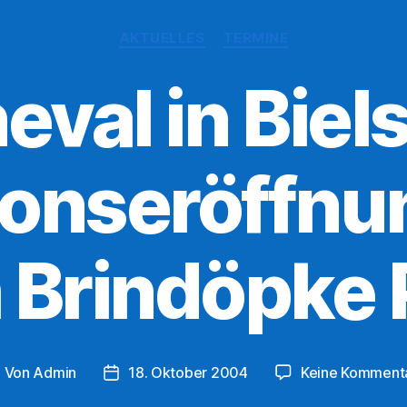
Kategorien
AKTUELLES
TERMINE
eval in Biels
onseröffnu
Brindöpke 
Von
Admin
18. Oktober 2004
Keine Komment
eitragsautor
Veröffentlichungsdatum