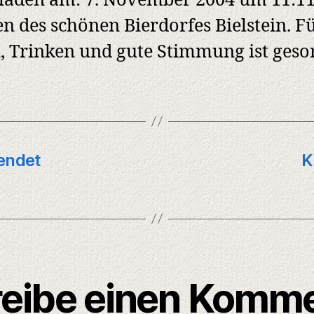
laden am: 7. November 2004 um 11:1
n des schönen Bierdorfes Bielstein. F
, Trinken und gute Stimmung ist gesor
endet
K
eibe einen Komm