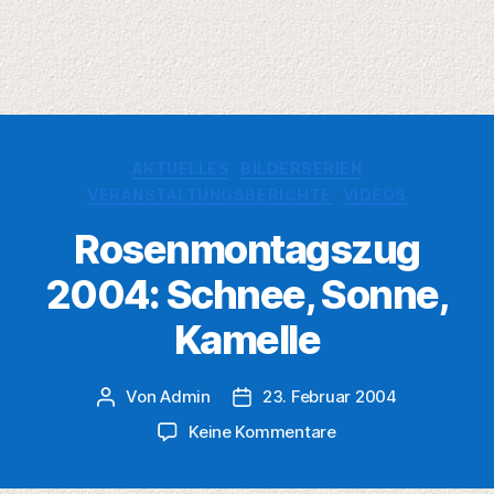
Kategorien
AKTUELLES
BILDERSERIEN
VERANSTALTUNGSBERICHTE
VIDEOS
Rosenmontagszug
2004: Schnee, Sonne,
Kamelle
Von
Admin
23. Februar 2004
Beitragsautor
Veröffentlichungsdatum
zu
Keine Kommentare
Rosenmontagszug
2004: