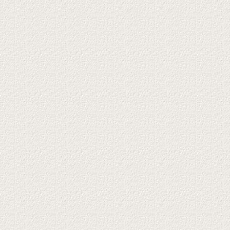
←
OVZ: Bielstein wird neues Einsatzzentrum
→
1. Bielsteiner Nubbelverbrennung