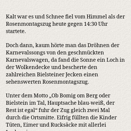
Schnee,
Sonne,
Kamelle
Kalt war es und Schnee fiel vom Himmel als der
Rosenmontagszug heute gegen 14:30 Uhr
startete.
Doch dann, kaum hörte man das Dröhnen der
Karnevalssongs von den geschmückten
Karnevalswagen, da fand die Sonne ein Loch in
der Wolkendecke und bescherte den
zahlreichen Bielsteiner Jecken einen
sehenswerten Rosenmontagszug.
Unter dem Motto „Ob Bomig om Berg oder
Bielstein im Tal, Hauptsache blau-weiß, der
Rest ist egal“ fuhr der Zug gleich zwei Mal
durch die Ortsmitte. Eifrig füllten die Kinder
Tüten, Eimer und Rucksäcke mit allerlei