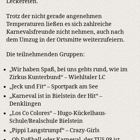
Leckereien.
Trotz der nicht gerade angenehmen
Temperaturen ließen es sich zahlreiche
Karnevalsfreunde nicht nehmen, auch nach
dem Umzug in der Ortsmitte weiterzufeiern.
Die teilnehmenden Gruppen:
„Wir haben Spaß, bei uns gehts rund, wie im
Zirkus Kunterbund“ – Wiehltaler LC
„Jeck und Fit“ – Sportpark am See
„Karneval ist in Bielstein der Hit“ –
Denklingen
„Los Co Colores“ – Hugo-Kückelhaus-
Schule/Realschule Bielstein
„Pippi Langstrumpf“ – Crazy-Girls
„Ob Fußball oder Karneval, der TUS 08 ist