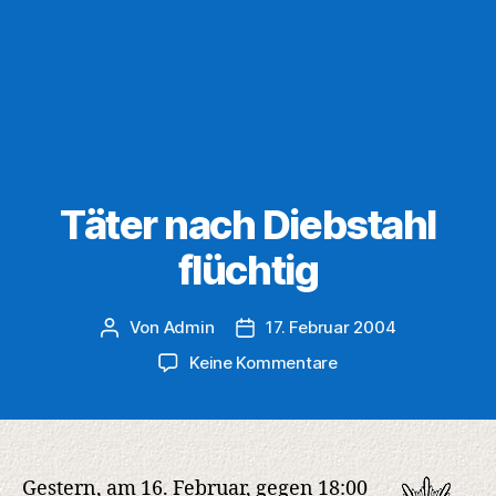
Täter nach Diebstahl
flüchtig
Von
Admin
17. Februar 2004
Beitragsautor
Veröffentlichungsdatum
zu
Keine Kommentare
Täter
nach
Diebstahl
flüchtig
Gestern, am 16. Februar, gegen 18:00