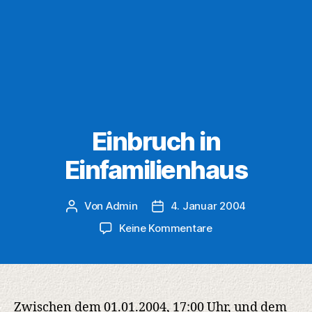
Einbruch in
Einfamilienhaus
Von
Admin
4. Januar 2004
Beitragsautor
Veröffentlichungsdatum
zu
Keine Kommentare
Einbruch
in
Einfamilienhaus
Zwischen dem 01.01.2004, 17:00 Uhr, und dem