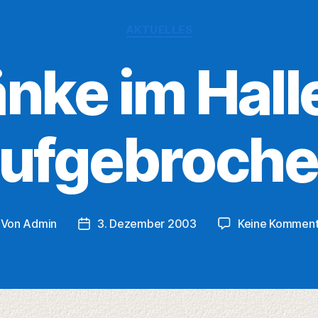
Kategorien
AKTUELLES
nke im Hal
ufgebroch
Von
Admin
3. Dezember 2003
Keine Komment
itragsautor
Veröffentlichungsdatum