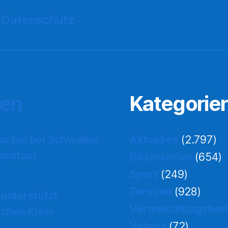
Datenschutz
ten
Kategorie
tarten bei Schwalbe
Aktuelles
(2.797)
landtour
Bilderserien
(654)
Sport
(249)
Termine
(928)
 unterstützt
Veranstaltungsber
chen Kreis
Videos
(72)