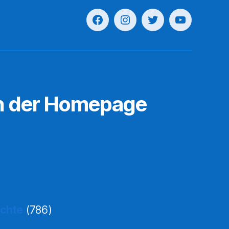
n der Homepage
ichte
(786)