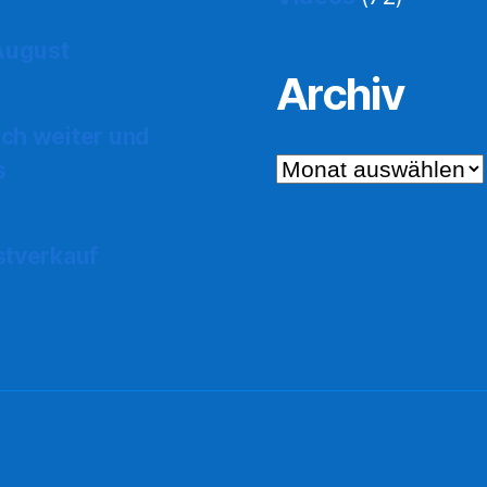
 August
Archiv
ch weiter und
Archiv
s
stverkauf