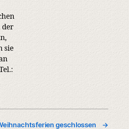
achen
 der
n,
 sie
 an
el.:
 Weihnachtsferien geschlossen
→