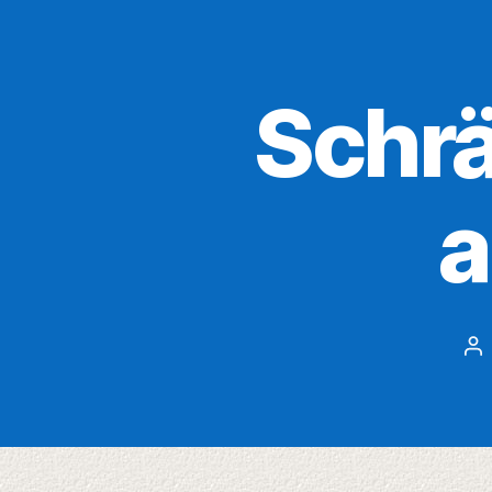
Schrä
a
Be