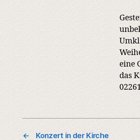
Geste
unbek
Umkle
Weihe
eine 
das K
02261
←
Konzert in der Kirche