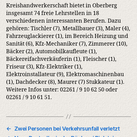
Oberberg
Kreishandwerkerschaft bietet in Oberberg
insgesamt 74 freie Lehrstellen in 18
verschiedenen interessanten Berufen. Dazu
gehören: Tischler (7), Metallbauer (3), Maler (4),
Fahrzeuglackierer (1), im Bereich Heizung und
Sanität (6), Kfz-Mechaniker (7), Zimmerer (10),
Bäcker (2), Automobilkaufleute (1),
Bäckereifachverkäuferin (1), Fleischer (1),
Friseur (3), Kfz-Elektriker (1),
Elektroinstallateur (9), Elektromaschinenbau
(1), Dachdecker (8), Maurer (7) Stukkateur (1).
Weitere Infos unter: 02261 / 9 10 62 50 oder
02261 / 9 10 61 51.
←
Zwei Personen bei Verkehrsunfall verletzt