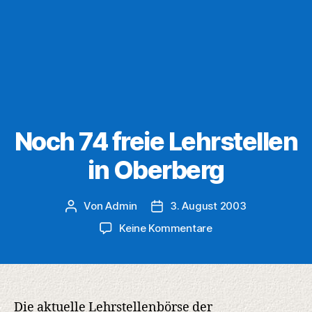
Noch 74 freie Lehrstellen
in Oberberg
Von
Admin
3. August 2003
Beitragsautor
Veröffentlichungsdatum
zu
Keine Kommentare
Noch
74
freie
Lehrstellen
in
Die aktuelle Lehrstellenbörse der