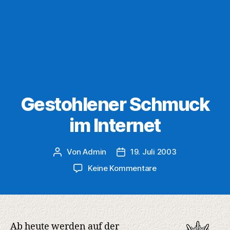
Gestohlener Schmuck
im Internet
Von
Admin
19. Juli 2003
Beitragsautor
Veröffentlichungsdatum
zu
Keine Kommentare
Gestohlener
Schmuck
im
Internet
Ab heute werden auf der