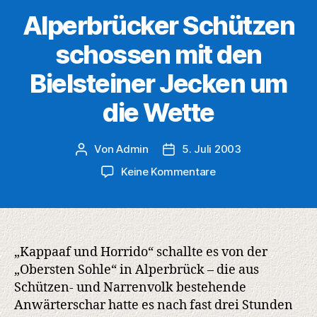
Alperbrücker Schützen
schossen mit den
Bielsteiner Jecken um
die Wette
Von
Admin
5. Juli 2003
Beitragsautor
Veröffentlichungsdatum
zu
Keine Kommentare
Alperbrücker
Schützen
schossen
mit
den
„Kappaaf und Horrido“ schallte es von der
Bielsteiner
„Obersten Sohle“ in Alperbrück – die aus
Jecken
Schützen- und Narrenvolk bestehende
um
Anwärterschar hatte es nach fast drei Stunden
die