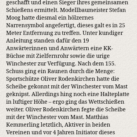
geschafft und einen Sieger ihres gemeinsamen
Wette
Schießens ermittelt. Modellbaumeister Stefan
Moog hatte diesmal ein hölzernes
Narrensymbol angefertigt, dieses galt es in 25
Meter Entfernung zu treffen. Unter kundiger
Anleitung standen dafür den 19
Anwärterinnen und Anwärtern eine KK-
Büchse mit Zielfernrohr sowie die urige
Winchester zur Verfügung. Nach dem 155.
Schuss ging ein Raunen durch die Menge:
Sportschütze Oliver Rodenkirchen hatte die
Scheibe gekonnt mit der Winchester vom Mast
geknipst. Allerdings hing noch eine Halteplatte
in luftiger Höhe – ergo ging das Wettschießen
weiter. Oliver Rodenkirchen fegte die Scheibe
mit der Winchester vom Mast. Matthias
Kemmerling letztlich, Aktiver in beiden
Vereinen und vor 4 Jahren Initiator dieses