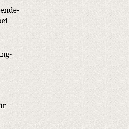
sende-
ei
ing-
ür