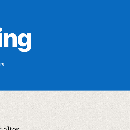
ing
zu
re
Handy-
Recycling
 altes