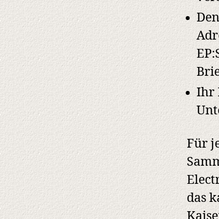
Den
Adr
EP:
Bri
Ihr
Unt
Für j
Samme
Elect
das k
Kaise