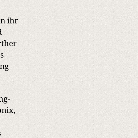
n ihr
d
rther
ns
ung
ng-
nix,
s