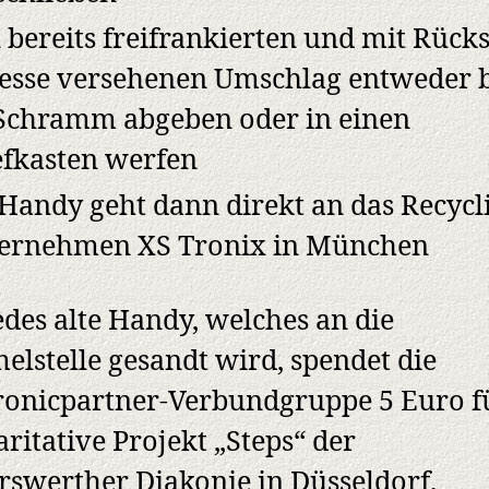
 bereits freifrankierten und mit Rück
esse versehenen Umschlag entweder b
Schramm abgeben oder in einen
efkasten werfen
 Handy geht dann direkt an das Recycl
ernehmen XS Tronix in München
edes alte Handy, welches an die
lstelle gesandt wird, spendet die
ronicpartner-Verbundgruppe 5 Euro f
aritative Projekt „Steps“ der
rswerther Diakonie in Düsseldorf.