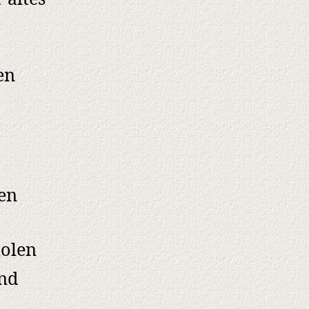
en
en
olen
und