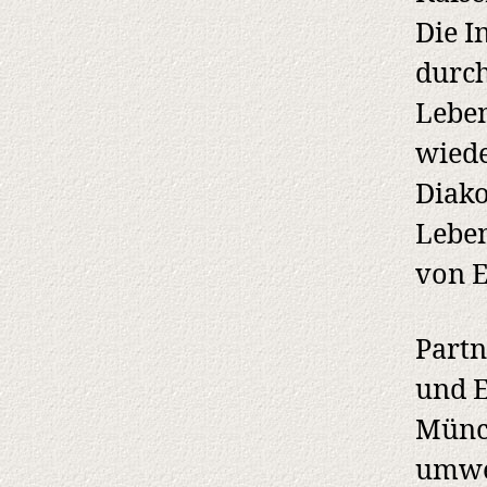
Die I
durch
Leben
wiede
Diako
Leben
von E
Partn
und E
Münch
umwe