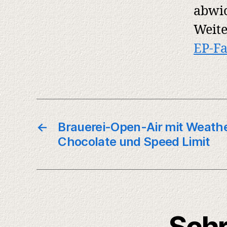
abwic
Weite
EP-F
←
Brauerei-Open-Air mit Weather
Chocolate und Speed Limit
Schr