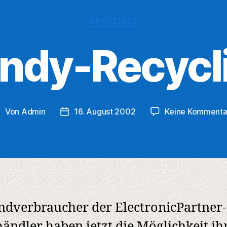
Kategorien
AKTUELLES
ndy-Recycl
Von
Admin
16. August 2002
Keine Kommenta
eitragsautor
Veröffentlichungsdatum
ndverbraucher der ElectronicPartner-
ändler haben jetzt die Möglichkeit ihr