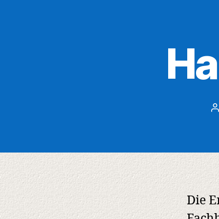
Ha
B
Die E
Fachh