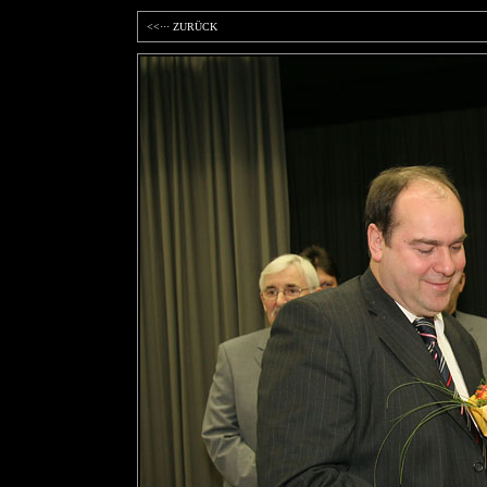
<<··· ZURÜCK